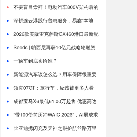
不要盲目崇拜！电动汽车800V架构后的
四大陷阱
深耕连云港践行普惠服务，易鑫“本地
化”发展打通分期购车路
2026款美版雷克萨斯GX460港口最新配
置表
Seeds | 帕西尼再获10亿元战略轮融资
一辆车到底卖给谁？
新能源汽车该怎么选？用车保障很重要
领克07GT：旅行车，应该被更多人看
见！
成都宝马X6最低61.00万起售 优惠高达
4.20万
“带100份简历冲WAIC 2026”，AI展成求
职战场
比亚迪携闪充及天神之眼护航丝路万里
行 彰显中国智造硬实力