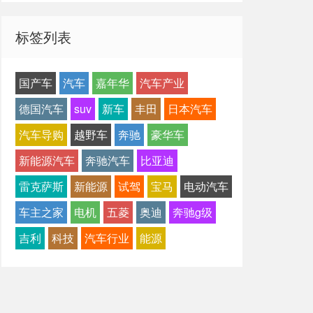
标签列表
国产车
汽车
嘉年华
汽车产业
德国汽车
suv
新车
丰田
日本汽车
汽车导购
越野车
奔驰
豪华车
新能源汽车
奔驰汽车
比亚迪
雷克萨斯
新能源
试驾
宝马
电动汽车
车主之家
电机
五菱
奥迪
奔驰g级
吉利
科技
汽车行业
能源