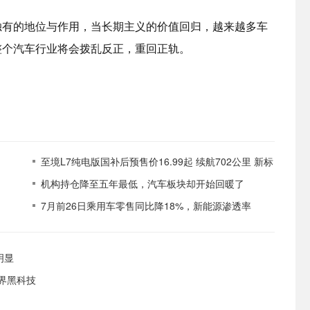
独有的地位与作用，当长期主义的价值回归，越来越多车
整个汽车行业将会拨乱反正，重回正轨。
至境L7纯电版国补后预售价16.99起 续航702公里 新标
杆来了
机构持仓降至五年最低，汽车板块却开始回暖了
7月前26日乘用车零售同比降18%，新能源渗透率
65.7%
明显
跨界黑科技