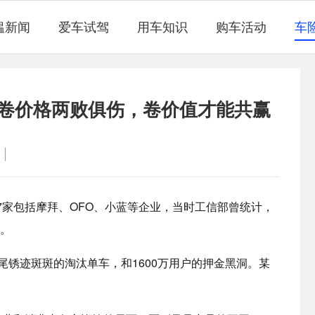
韫新闻
爱车试驾
用车知识
购车活动
车
卷价格两败俱伤，卷价值才能共赢
77家包括摩拜、OFO、小蓝等企业，当时工信部曾统计，
倍。
尾锈迹斑斑的淘汰单车，和1600万用户的押金黑洞。某