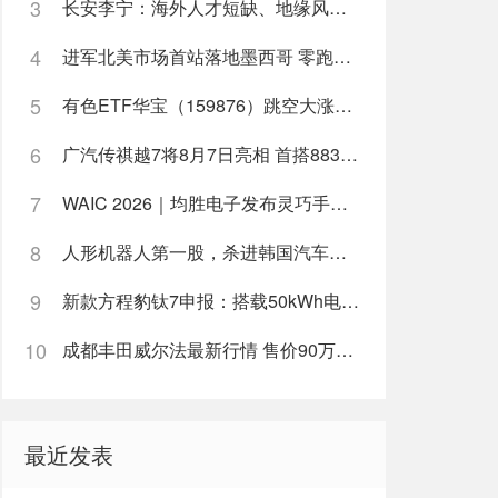
3
长安李宁：海外人才短缺、地缘风险频发，依靠AI质量体系化解全球化难题｜2026中国汽车论坛
4
进军北美市场首站落地墨西哥 零跑B10完成本土化认证正式交付
5
有色ETF华宝（159876）跳空大涨4.5%，成份股掀涨停潮！华宝基金：三大压制或已消除，右侧配置窗口打开！
6
广汽传祺越7将8月7日亮相 首搭8838旗舰芯片
7
WAIC 2026｜均胜电子发布灵巧手、固液混合电池等核心部件
8
人形机器人第一股，杀进韩国汽车产线
9
新款方程豹钛7申报：搭载50kWh电池 WLTC纯电续航可达230km
10
成都丰田威尔法最新行情 售价90万元起
最近发表